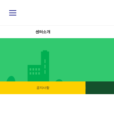
사
화
내
업
터
업
안
전
체
말
지
현
인
현
내
메
뉴
센터소개
원
황
력
황
센
지
입
터
원
주
사
소
서
이
입
개
비
주
공
트
스
지
센
사
터
맵
공지사항
지
항
소
원
사
개
서
공
이
비
지
스