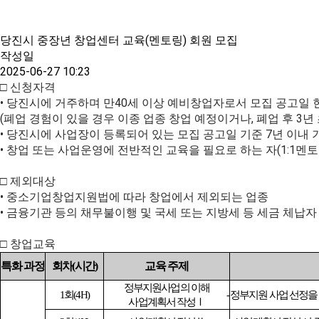
사
트
공
항
지
정
당진시 중장년 창업센터 교육(멘토링) 회원 모집
사
책
작성일
항
2025-06-27 10:23
□ 신청자격
사
• 당진시에 거주하며 만40세 이상 예비창업자로서 모집 공고일 
이
(폐업 경험이 있을 경우 이종 업종 창업 예정이거나, 폐업 후 3년
트
• 당진시에 사업장이 등록되어 있는 모집 공고일 기준 7년 이내
정
• 창업 또는 사업운영에 전반적인 교육을 필요로 하는 자(1:1멘
책
공
□ 제외대상
지
• 중소기업창업지원법에 따라 창업에서 제외되는 업종
사
• 금융기관 등의 채무불이행 및 국세 또는 지방세 등 세금 체납자
항
□ 창업교육
특화 과정
회차
(
시간
)
교육 주제
정부지원사업의 이해
1
회
(4H)
-
정부지원 사업 선정을
사업계획서 작성
Ⅰ