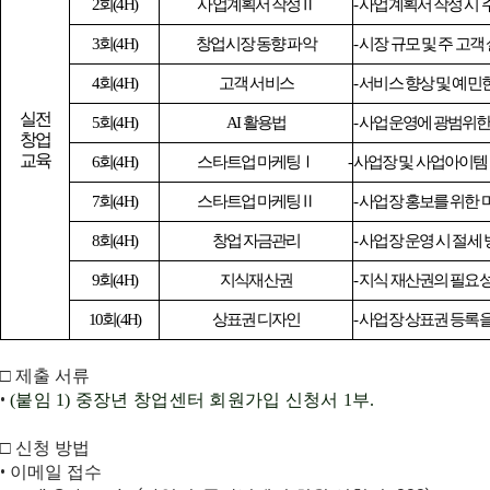
2
회
(4H)
사업계획서 작성
Ⅱ
-
사업계획서 작성 시
3
회
(4H)
창업시장 동향 파악
-
시장 규모 및 주 고객
4
회
(4H)
고객 서비스
-
서비스 향상 및 예민
실전
5
회
(4H)
AI
활용법
-
사업운영에 광범위
창업
교육
6
회
(4H)
스타트업 마케팅
Ⅰ
-
사업장 및 사업아이템
7
회
(4H)
스타트업 마케팅
Ⅱ
-
사업장 홍보를 위한 
8
회
(4H)
창업 자금관리
-
사업장 운영 시 절세
9
회
(4H)
지식재산권
-
지식 재산권의 필요성
10
회
(4H)
상표권 디자인
-
사업장 상표권 등록을
□ 제출 서류
•
(
붙임
1)
중장년 창업센터 회원가입 신청서 1부.
□ 신청 방법
• 이메일 접수