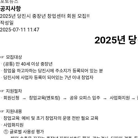
포토뉴스
지
항
소
사
공지사항
원
공
개
서
2025년 당진시 중장년 창업센터 회원 모집!!
지
공
이
사
비
작성일
지
항
스
트
2025-07-11 11:47
사
공
입
2025년
항
정
지
주
공
사
책
안
지
사
항
내
☞ 모집대상
항
공
입
· (공통) 만 40세 이상 중장년
사
지
주
· 창업을 하고자하는 당진시에 주소지가 등록되어 있는 분
센
사
이
기
· 당진시에 사업자 등록이 되어있는 7년 이내 창업자
터
항
트
업
장
정
창
현
☞ 지원절차
인
책
업
황
· 회원신청 → 창업교육(멘토링) → 공유 오피스 입주 → 사업화지원 →
사
공
교
졸
말
지
육
업
☞ 지원내용
조
사
및
기
· 창업교육: 예비 및 초기 창업자의 운영 전반 필요 교육
직
항
사
업
· 사업화지원
도/
공
업
현
① 글로벌 사용성 평가
센
지
화
사