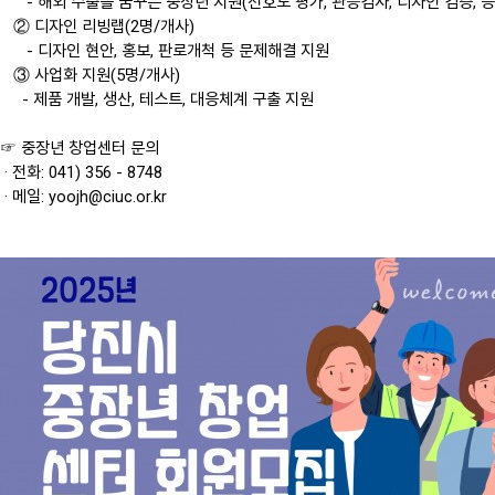
황
- 해외 수출을 꿈꾸는 중장년 지원(선호도 평가, 관능검사, 디자인 검증, 등
터
지
항
② 디자인 리빙랩(2명/개사)
인
원
- 디자인 현안, 홍보, 판로개척 등 문제해결 지원
력
사
창
③ 사업화 지원(5명/개사)
공
이
업
- 제품 개발, 생산, 테스트, 대응체계 구출 지원
간
트
상
안
맵
담
☞ 중장년 창업센터 문의
내
(멘
· 전화: 041) 356 - 8748
이
토
· 메일: yoojh@ciuc.or.kr
용
링)
(입
멘
주)
토
안
링
내
신
오
청
시
는
길