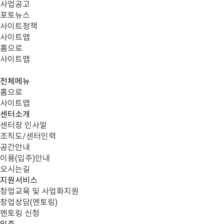
사업공고
포토뉴스
사이트정책
사이트맵
홈으로
사이트맵
전
전체메뉴
체
메
홈으로
뉴
사이트맵
센터소개
센터장 인사말
조직도/센터인력
공간안내
이용(입주)안내
오시는길
지원서비스
창업교육 및 사업화지원
창업상담(멘토링)
멘토링 신청