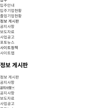
입주
입주안내
입주기업현황
졸업기업현황
정보 게시판
공지사항
보도자료
사업공고
포토뉴스
사이트정책
사이트맵
닫
센
지
입
정보 게시판
기
터
원
주
정보 게시판
소
서
공지사항
입
공지사항
개
비
주
공지사항
공
스
보도자료
지
센
사업공고
사
터