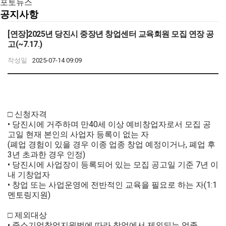
포토뉴스
지
항
소
사
공지사항
원
공
개
서
지
공
이
[연장]2025년 당진시 중장년 창업센터 교육회원 모집 연장 공
비
사
지
고(~7.17.)
항
스
트
사
공
작성일
2025-07-14 09:09
입
항
정
지
주
공
사
책
지
안
항
사
내
항
공
입
사
지
□ 신청자격
주
센
이
사
• 당진시에 거주하며 만40세 이상 예비창업자로서 모집 공
기
터
항
트
고일 현재 본인의 사업자 등록이 없는 자
업
장
정
(폐업 경험이 있을 경우 이종 업종 창업 예정이거나, 폐업 후
창
현
인
책
3년 초과한 경우 인정)
업
황
사
• 당진시에 사업장이 등록되어 있는 모집 공고일 기준 7년 이
공
교
졸
말
내 기창업자
지
육
업
• 창업 또는 사업운영에 전반적인 교육을 필요로 하는 자(1:1
조
사
및
멘토링지원)
기
직
항
사
업
도/
공
업
□ 제외대상
현
지
센
화
• 중소기업창업지원법에 따라 창업에서 제외되는 업종