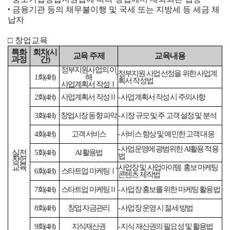
사
황
터
• 금융기관 등의 채무불이행 및 국세 또는 지방세 등 세금 체
지
항
인
납자
원
력
사
창
공
이
□ 창업교육
업
간
트
특화
회차
(
시
상
교육 주제
교육내용
과정
간
)
안
맵
담
정부지원사업의 이
내
-
정부지원 사업 선정을 위한 사업계
1
회
(4H)
해
(멘
획서 작성법
이
사업계획서 작성
Ⅰ
토
용
2
회
(4H)
사업계획서 작성
Ⅱ
-
사업계획서 작성 시 주의사항
링)
(입
멘
3
회
(4H)
창업시장 동향 파악
-
시장 규모 및 주 고객 설정 및 분석
주)
토
안
링
4
회
(4H)
고객 서비스
-
서비스 향상 및 예민한 고객 대응
내
신
-
사업운영에 광범위한
AI
활용 적용
오
실전
5
회
(4H)
AI
활용법
법
청
창업
시
교육
-
사업장 및 사업아이템 홍보 마케팅
6
회
(4H)
스타트업 마케팅
Ⅰ
는
콘텐츠 제작법
길
7
회
(4H)
스타트업 마케팅
Ⅱ
-
사업장 홍보를 위한 마케팅 활용법
8
회
(4H)
창업 자금관리
-
사업장 운영 시 절세 방법
9
회
(4H)
지식재산권
-
지식 재산권의 필요성 및 활용법