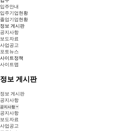
입주
입주안내
입주기업현황
졸업기업현황
정보 게시판
공지사항
보도자료
사업공고
포토뉴스
사이트정책
사이트맵
닫
센
지
입
정보 게시판
기
터
원
주
정보 게시판
소
서
공지사항
입
공지사항
개
비
주
공지사항
공
스
보도자료
지
센
사업공고
사
터